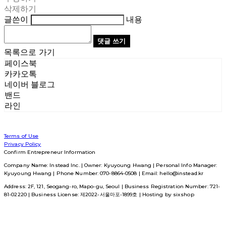
삭제하기
글쓴이
내용
댓글 쓰기
목록으로 가기
페이스북
카카오톡
네이버 블로그
밴드
라인
Terms of Use
Privacy Policy
Confirm Entrepreneur Information
Company Name: Instead Inc. | Owner: Kyuyoung Hwang | Personal Info Manager:
Kyuyoung Hwang | Phone Number: 070-8864-0508 | Email: hello@instead.kr
Address: 2F, 121, Seogang-ro, Mapo-gu, Seoul | Business Registration Number:
721-
81-02220
| Business License:
제2022-서울마포-1899호
| Hosting by sixshop