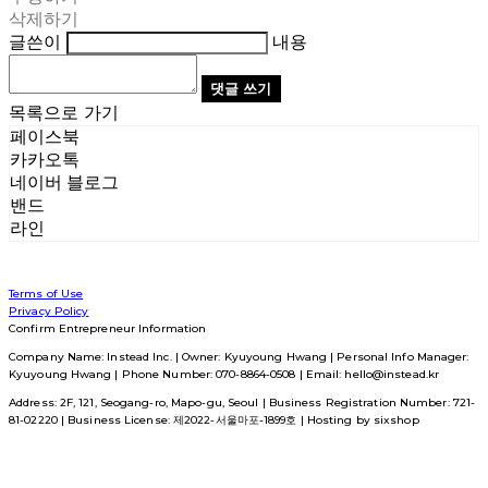
삭제하기
글쓴이
내용
댓글 쓰기
목록으로 가기
페이스북
카카오톡
네이버 블로그
밴드
라인
Terms of Use
Privacy Policy
Confirm Entrepreneur Information
Company Name: Instead Inc. | Owner: Kyuyoung Hwang | Personal Info Manager:
Kyuyoung Hwang | Phone Number: 070-8864-0508 | Email: hello@instead.kr
Address: 2F, 121, Seogang-ro, Mapo-gu, Seoul | Business Registration Number:
721-
81-02220
| Business License:
제2022-서울마포-1899호
| Hosting by sixshop