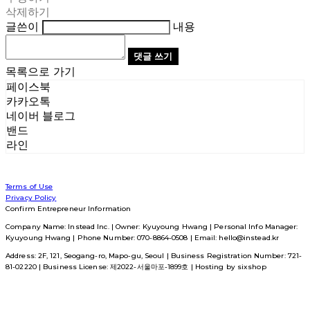
삭제하기
글쓴이
내용
댓글 쓰기
목록으로 가기
페이스북
카카오톡
네이버 블로그
밴드
라인
Terms of Use
Privacy Policy
Confirm Entrepreneur Information
Company Name: Instead Inc. | Owner: Kyuyoung Hwang | Personal Info Manager:
Kyuyoung Hwang | Phone Number: 070-8864-0508 | Email: hello@instead.kr
Address: 2F, 121, Seogang-ro, Mapo-gu, Seoul | Business Registration Number:
721-
81-02220
| Business License:
제2022-서울마포-1899호
| Hosting by sixshop