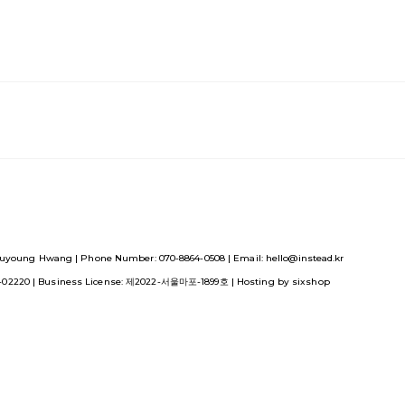
uyoung Hwang | Phone Number: 070-8864-0508 | Email: hello@instead.kr
1-02220
| Business License:
제2022-서울마포-1899호
| Hosting by sixshop