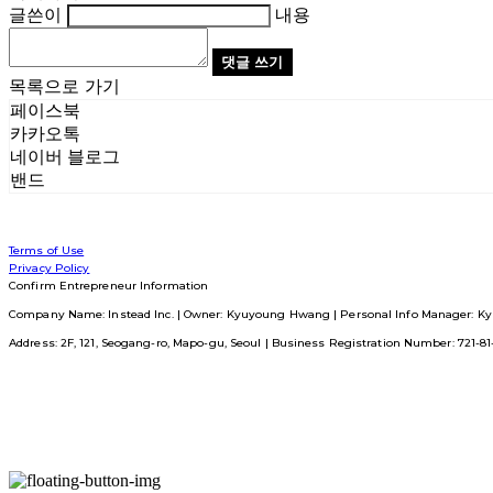
글쓴이
내용
댓글 쓰기
목록으로 가기
페이스북
카카오톡
네이버 블로그
밴드
Terms of Use
Privacy Policy
Confirm Entrepreneur Information
Company Name: Instead Inc. | Owner: Kyuyoung Hwang | Personal Info Manager: Ky
Address: 2F, 121, Seogang-ro, Mapo-gu, Seoul | Business Registration Number:
721-8