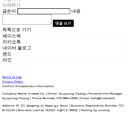
삭제하기
글쓴이
내용
댓글 쓰기
목록으로 가기
페이스북
카카오톡
네이버 블로그
밴드
라인
Terms of Use
Privacy Policy
Confirm Entrepreneur Information
Company Name: Instead Inc. | Owner: Kyuyoung Hwang | Personal Info Manager:
Kyuyoung Hwang | Phone Number: 070-8864-0508 | Email: hello@instead.kr
Address: 2F, 121, Seogang-ro, Mapo-gu, Seoul | Business Registration Number:
721-
81-02220
| Business License:
제2022-서울마포-1899호
| Hosting by sixshop