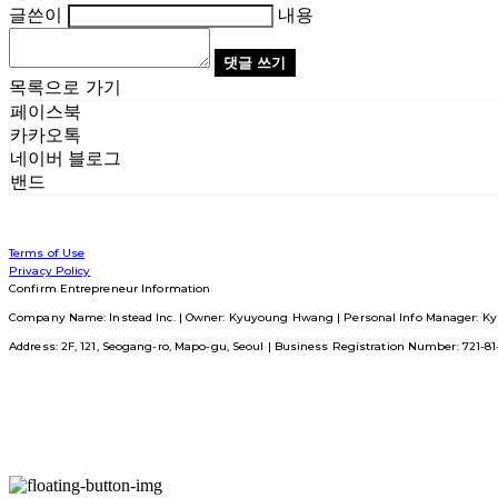
글쓴이
내용
댓글 쓰기
목록으로 가기
페이스북
카카오톡
네이버 블로그
밴드
Terms of Use
Privacy Policy
Confirm Entrepreneur Information
Company Name: Instead Inc. | Owner: Kyuyoung Hwang | Personal Info Manager: Ky
Address: 2F, 121, Seogang-ro, Mapo-gu, Seoul | Business Registration Number:
721-8