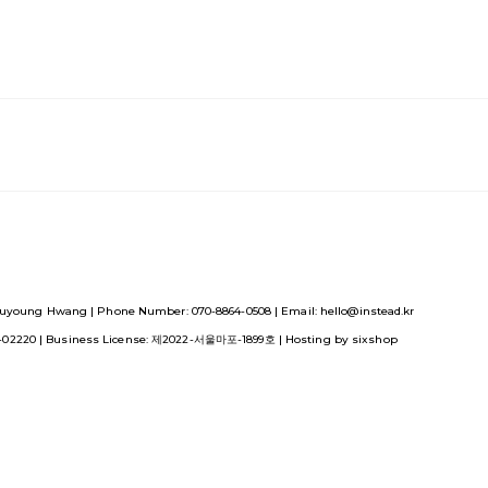
uyoung Hwang | Phone Number: 070-8864-0508 | Email: hello@instead.kr
1-02220
| Business License:
제2022-서울마포-1899호
| Hosting by sixshop