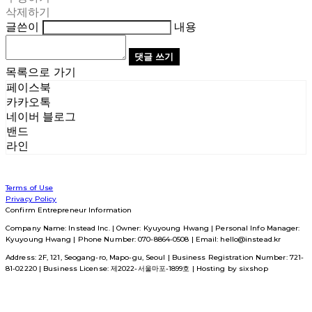
삭제하기
글쓴이
내용
댓글 쓰기
목록으로 가기
페이스북
카카오톡
네이버 블로그
밴드
라인
Terms of Use
Privacy Policy
Confirm Entrepreneur Information
Company Name: Instead Inc. | Owner: Kyuyoung Hwang | Personal Info Manager:
Kyuyoung Hwang | Phone Number: 070-8864-0508 | Email: hello@instead.kr
Address: 2F, 121, Seogang-ro, Mapo-gu, Seoul | Business Registration Number:
721-
81-02220
| Business License:
제2022-서울마포-1899호
| Hosting by sixshop