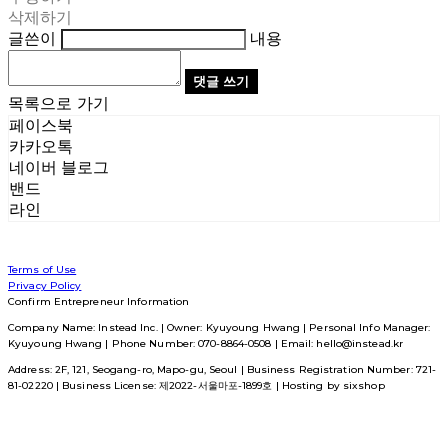
삭제하기
글쓴이
내용
댓글 쓰기
목록으로 가기
페이스북
카카오톡
네이버 블로그
밴드
라인
Terms of Use
Privacy Policy
Confirm Entrepreneur Information
Company Name: Instead Inc. | Owner: Kyuyoung Hwang | Personal Info Manager:
Kyuyoung Hwang | Phone Number: 070-8864-0508 | Email: hello@instead.kr
Address: 2F, 121, Seogang-ro, Mapo-gu, Seoul | Business Registration Number:
721-
81-02220
| Business License:
제2022-서울마포-1899호
| Hosting by sixshop