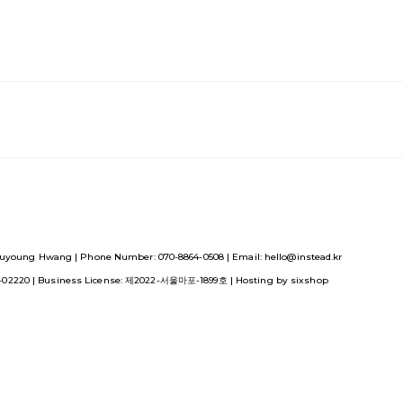
uyoung Hwang | Phone Number: 070-8864-0508 | Email: hello@instead.kr
1-02220
| Business License:
제2022-서울마포-1899호
| Hosting by sixshop