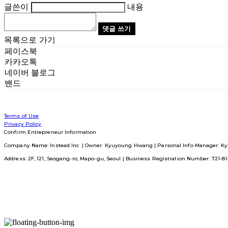
글쓴이
내용
댓글 쓰기
목록으로 가기
페이스북
카카오톡
네이버 블로그
밴드
Terms of Use
Privacy Policy
Confirm Entrepreneur Information
Company Name: Instead Inc. | Owner: Kyuyoung Hwang | Personal Info Manager: Ky
Address: 2F, 121, Seogang-ro, Mapo-gu, Seoul | Business Registration Number:
721-8