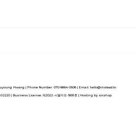
uyoung Hwang | Phone Number: 070-8864-0508 | Email: hello@instead.kr
1-02220
| Business License:
제2022-서울마포-1899호
| Hosting by sixshop