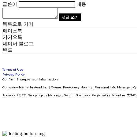
글쓴이
내용
댓글 쓰기
목록으로 가기
페이스북
카카오톡
네이버 블로그
밴드
Terms of Use
Privacy Policy
Confirm Entrepreneur Information
Company Name: Instead Inc. | Owner: Kyuyoung Hwang | Personal Info Manager: Ky
Address: 2F, 121, Seogang-ro, Mapo-gu, Seoul | Business Registration Number:
721-8