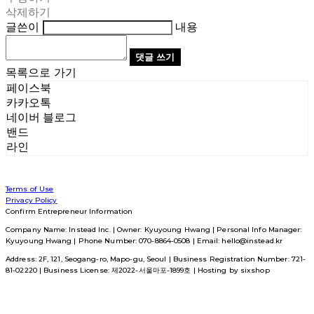
삭제하기
글쓴이
내용
댓글 쓰기
목록으로 가기
페이스북
카카오톡
네이버 블로그
밴드
라인
Terms of Use
Privacy Policy
Confirm Entrepreneur Information
Company Name: Instead Inc. | Owner: Kyuyoung Hwang | Personal Info Manager:
Kyuyoung Hwang | Phone Number: 070-8864-0508 | Email: hello@instead.kr
Address: 2F, 121, Seogang-ro, Mapo-gu, Seoul | Business Registration Number:
721-
81-02220
| Business License:
제2022-서울마포-1899호
| Hosting by sixshop