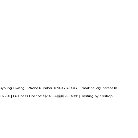
uyoung Hwang | Phone Number: 070-8864-0508 | Email: hello@instead.kr
1-02220
| Business License:
제2022-서울마포-1899호
| Hosting by sixshop