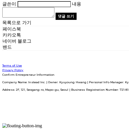
글쓴이
내용
댓글 쓰기
목록으로 가기
페이스북
카카오톡
네이버 블로그
밴드
Terms of Use
Privacy Policy
Confirm Entrepreneur Information
Company Name: Instead Inc. | Owner: Kyuyoung Hwang | Personal Info Manager: Ky
Address: 2F, 121, Seogang-ro, Mapo-gu, Seoul | Business Registration Number:
721-8