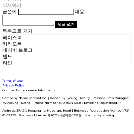
삭제하기
글쓴이
내용
댓글 쓰기
목록으로 가기
페이스북
카카오톡
네이버 블로그
밴드
라인
Terms of Use
Privacy Policy
Confirm Entrepreneur Information
Company Name: Instead Inc. | Owner: Kyuyoung Hwang | Personal Info Manager:
Kyuyoung Hwang | Phone Number: 070-8864-0508 | Email: hello@instead.kr
Address: 2F, 121, Seogang-ro, Mapo-gu, Seoul | Business Registration Number:
721-
81-02220
| Business License:
제2022-서울마포-1899호
| Hosting by sixshop