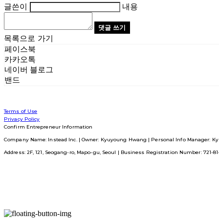
글쓴이
내용
댓글 쓰기
목록으로 가기
페이스북
카카오톡
네이버 블로그
밴드
Terms of Use
Privacy Policy
Confirm Entrepreneur Information
Company Name: Instead Inc. | Owner: Kyuyoung Hwang | Personal Info Manager: Ky
Address: 2F, 121, Seogang-ro, Mapo-gu, Seoul | Business Registration Number:
721-8