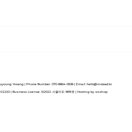
uyoung Hwang | Phone Number: 070-8864-0508 | Email: hello@instead.kr
1-02220
| Business License:
제2022-서울마포-1899호
| Hosting by sixshop