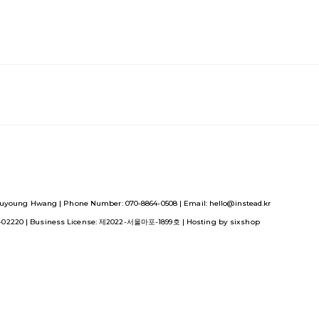
uyoung Hwang | Phone Number: 070-8864-0508 | Email: hello@instead.kr
1-02220
| Business License:
제2022-서울마포-1899호
| Hosting by sixshop