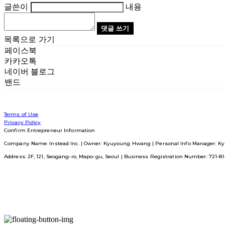
글쓴이
내용
댓글 쓰기
목록으로 가기
페이스북
카카오톡
네이버 블로그
밴드
Terms of Use
Privacy Policy
Confirm Entrepreneur Information
Company Name: Instead Inc. | Owner: Kyuyoung Hwang | Personal Info Manager: Ky
Address: 2F, 121, Seogang-ro, Mapo-gu, Seoul | Business Registration Number:
721-8