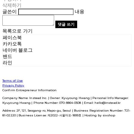
삭제하기
글쓴이
내용
댓글 쓰기
목록으로 가기
페이스북
카카오톡
네이버 블로그
밴드
라인
Terms of Use
Privacy Policy
Confirm Entrepreneur Information
Company Name: Instead Inc. | Owner: Kyuyoung Hwang | Personal Info Manager:
Kyuyoung Hwang | Phone Number: 070-8864-0508 | Email: hello@instead.kr
Address: 2F, 121, Seogang-ro, Mapo-gu, Seoul | Business Registration Number:
721-
81-02220
| Business License:
제2022-서울마포-1899호
| Hosting by sixshop