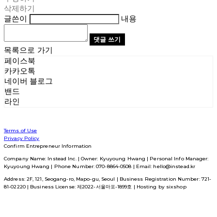
삭제하기
글쓴이
내용
댓글 쓰기
목록으로 가기
페이스북
카카오톡
네이버 블로그
밴드
라인
Terms of Use
Privacy Policy
Confirm Entrepreneur Information
Company Name: Instead Inc. | Owner: Kyuyoung Hwang | Personal Info Manager:
Kyuyoung Hwang | Phone Number: 070-8864-0508 | Email: hello@instead.kr
Address: 2F, 121, Seogang-ro, Mapo-gu, Seoul | Business Registration Number:
721-
81-02220
| Business License:
제2022-서울마포-1899호
| Hosting by sixshop