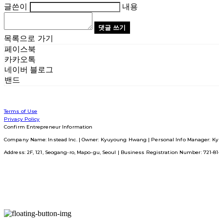
글쓴이
내용
댓글 쓰기
목록으로 가기
페이스북
카카오톡
네이버 블로그
밴드
Terms of Use
Privacy Policy
Confirm Entrepreneur Information
Company Name: Instead Inc. | Owner: Kyuyoung Hwang | Personal Info Manager: Ky
Address: 2F, 121, Seogang-ro, Mapo-gu, Seoul | Business Registration Number:
721-8