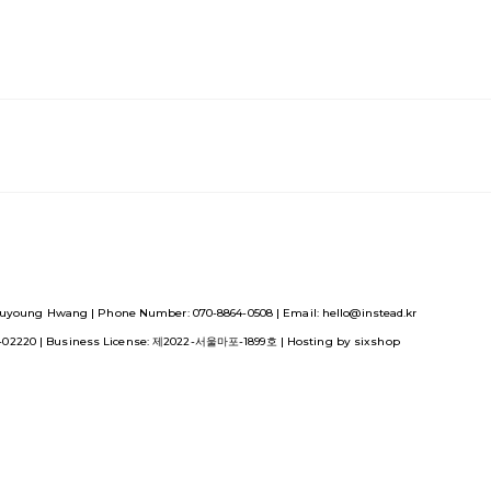
uyoung Hwang | Phone Number: 070-8864-0508 | Email: hello@instead.kr
1-02220
| Business License:
제2022-서울마포-1899호
| Hosting by sixshop