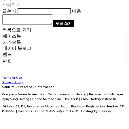
삭제하기
글쓴이
내용
댓글 쓰기
목록으로 가기
페이스북
카카오톡
네이버 블로그
밴드
라인
Terms of Use
Privacy Policy
Confirm Entrepreneur Information
Company Name: Instead Inc. | Owner: Kyuyoung Hwang | Personal Info Manager:
Kyuyoung Hwang | Phone Number: 070-8864-0508 | Email: hello@instead.kr
Address: 2F, 121, Seogang-ro, Mapo-gu, Seoul | Business Registration Number:
721-
81-02220
| Business License:
제2022-서울마포-1899호
| Hosting by sixshop