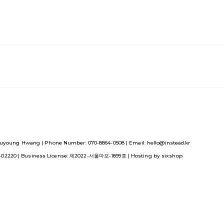
uyoung Hwang | Phone Number: 070-8864-0508 | Email: hello@instead.kr
1-02220
| Business License:
제2022-서울마포-1899호
| Hosting by sixshop