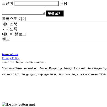
글쓴이
내용
댓글 쓰기
목록으로 가기
페이스북
카카오톡
네이버 블로그
밴드
Terms of Use
Privacy Policy
Confirm Entrepreneur Information
Company Name: Instead Inc. | Owner: Kyuyoung Hwang | Personal Info Manager: Ky
Address: 2F, 121, Seogang-ro, Mapo-gu, Seoul | Business Registration Number:
721-8