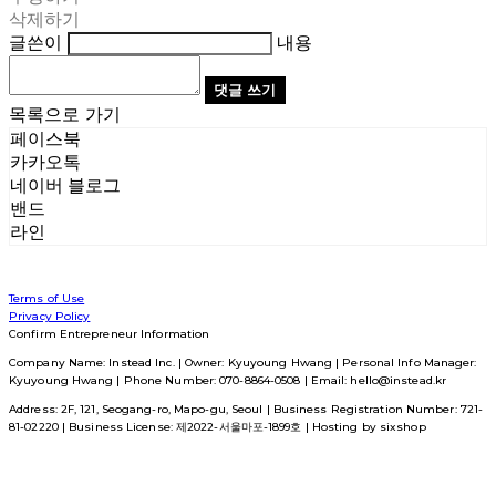
삭제하기
글쓴이
내용
댓글 쓰기
목록으로 가기
페이스북
카카오톡
네이버 블로그
밴드
라인
Terms of Use
Privacy Policy
Confirm Entrepreneur Information
Company Name: Instead Inc. | Owner: Kyuyoung Hwang | Personal Info Manager:
Kyuyoung Hwang | Phone Number: 070-8864-0508 | Email: hello@instead.kr
Address: 2F, 121, Seogang-ro, Mapo-gu, Seoul | Business Registration Number:
721-
81-02220
| Business License:
제2022-서울마포-1899호
| Hosting by sixshop