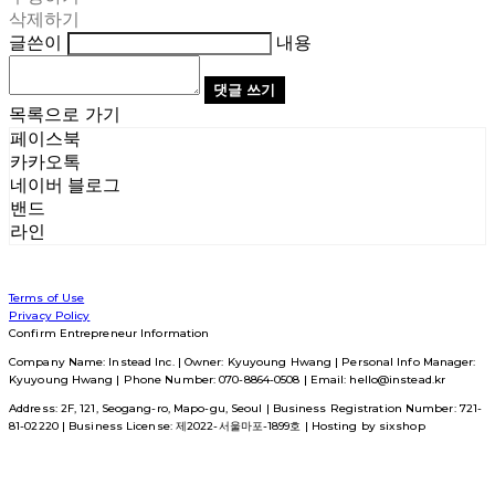
삭제하기
글쓴이
내용
댓글 쓰기
목록으로 가기
페이스북
카카오톡
네이버 블로그
밴드
라인
Terms of Use
Privacy Policy
Confirm Entrepreneur Information
Company Name: Instead Inc. | Owner: Kyuyoung Hwang | Personal Info Manager:
Kyuyoung Hwang | Phone Number: 070-8864-0508 | Email: hello@instead.kr
Address: 2F, 121, Seogang-ro, Mapo-gu, Seoul | Business Registration Number:
721-
81-02220
| Business License:
제2022-서울마포-1899호
| Hosting by sixshop