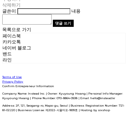
삭제하기
글쓴이
내용
댓글 쓰기
목록으로 가기
페이스북
카카오톡
네이버 블로그
밴드
라인
Terms of Use
Privacy Policy
Confirm Entrepreneur Information
Company Name: Instead Inc. | Owner: Kyuyoung Hwang | Personal Info Manager:
Kyuyoung Hwang | Phone Number: 070-8864-0508 | Email: hello@instead.kr
Address: 2F, 121, Seogang-ro, Mapo-gu, Seoul | Business Registration Number:
721-
81-02220
| Business License:
제2022-서울마포-1899호
| Hosting by sixshop