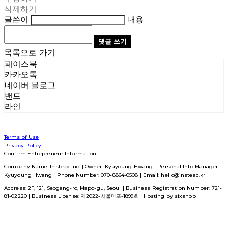
삭제하기
글쓴이
내용
댓글 쓰기
목록으로 가기
페이스북
카카오톡
네이버 블로그
밴드
라인
Terms of Use
Privacy Policy
Confirm Entrepreneur Information
Company Name: Instead Inc. | Owner: Kyuyoung Hwang | Personal Info Manager:
Kyuyoung Hwang | Phone Number: 070-8864-0508 | Email: hello@instead.kr
Address: 2F, 121, Seogang-ro, Mapo-gu, Seoul | Business Registration Number:
721-
81-02220
| Business License:
제2022-서울마포-1899호
| Hosting by sixshop