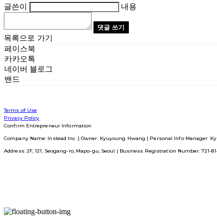
글쓴이
내용
댓글 쓰기
목록으로 가기
페이스북
카카오톡
네이버 블로그
밴드
Terms of Use
Privacy Policy
Confirm Entrepreneur Information
Company Name: Instead Inc. | Owner: Kyuyoung Hwang | Personal Info Manager: Ky
Address: 2F, 121, Seogang-ro, Mapo-gu, Seoul | Business Registration Number:
721-8