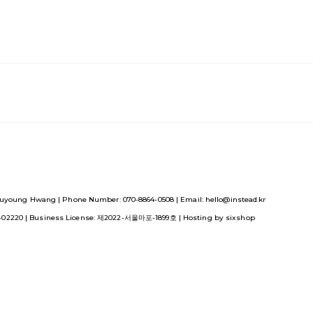
uyoung Hwang | Phone Number: 070-8864-0508 | Email: hello@instead.kr
1-02220
| Business License:
제2022-서울마포-1899호
| Hosting by sixshop