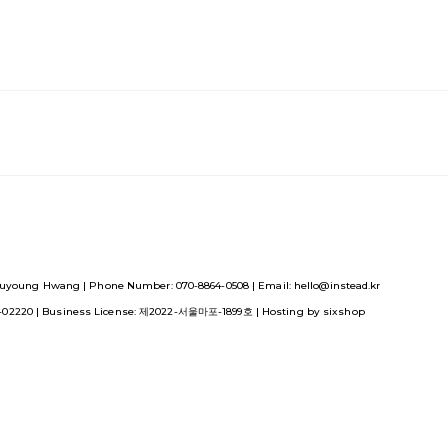
uyoung Hwang | Phone Number: 070-8864-0508 | Email: hello@instead.kr
1-02220
| Business License:
제2022-서울마포-1899호
| Hosting by sixshop