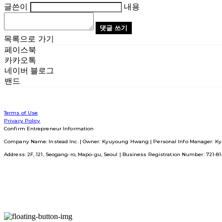
글쓴이
내용
댓글 쓰기
목록으로 가기
페이스북
카카오톡
네이버 블로그
밴드
Terms of Use
Privacy Policy
Confirm Entrepreneur Information
Company Name: Instead Inc. | Owner: Kyuyoung Hwang | Personal Info Manager: Ky
Address: 2F, 121, Seogang-ro, Mapo-gu, Seoul | Business Registration Number:
721-8