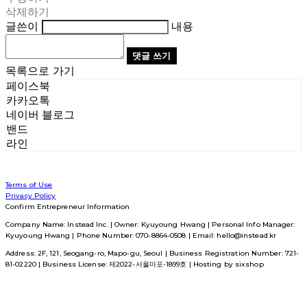
삭제하기
글쓴이
내용
댓글 쓰기
목록으로 가기
페이스북
카카오톡
네이버 블로그
밴드
라인
Terms of Use
Privacy Policy
Confirm Entrepreneur Information
Company Name: Instead Inc. | Owner: Kyuyoung Hwang | Personal Info Manager:
Kyuyoung Hwang | Phone Number: 070-8864-0508 | Email: hello@instead.kr
Address: 2F, 121, Seogang-ro, Mapo-gu, Seoul | Business Registration Number:
721-
81-02220
| Business License:
제2022-서울마포-1899호
| Hosting by sixshop