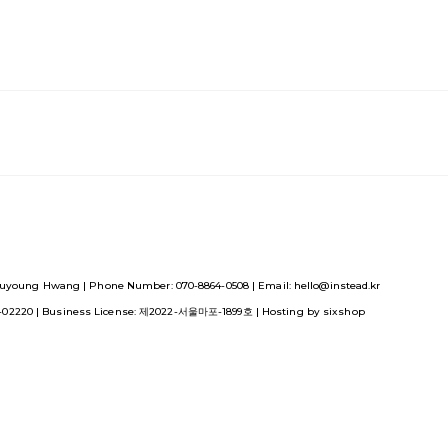
uyoung Hwang | Phone Number: 070-8864-0508 | Email: hello@instead.kr
1-02220
| Business License:
제2022-서울마포-1899호
| Hosting by sixshop