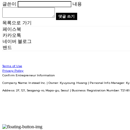
글쓴이
내용
댓글 쓰기
목록으로 가기
페이스북
카카오톡
네이버 블로그
밴드
Terms of Use
Privacy Policy
Confirm Entrepreneur Information
Company Name: Instead Inc. | Owner: Kyuyoung Hwang | Personal Info Manager: Ky
Address: 2F, 121, Seogang-ro, Mapo-gu, Seoul | Business Registration Number:
721-8