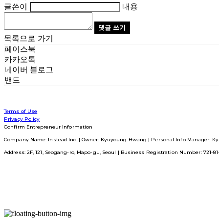
글쓴이
내용
댓글 쓰기
목록으로 가기
페이스북
카카오톡
네이버 블로그
밴드
Terms of Use
Privacy Policy
Confirm Entrepreneur Information
Company Name: Instead Inc. | Owner: Kyuyoung Hwang | Personal Info Manager: Ky
Address: 2F, 121, Seogang-ro, Mapo-gu, Seoul | Business Registration Number:
721-8