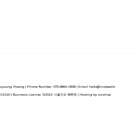
uyoung Hwang | Phone Number: 070-8864-0508 | Email: hello@instead.kr
1-02220
| Business License:
제2022-서울마포-1899호
| Hosting by sixshop