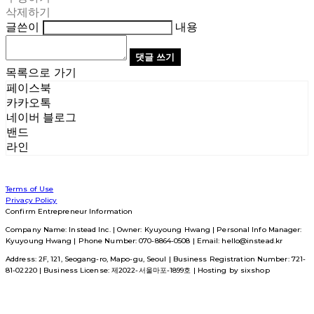
삭제하기
글쓴이
내용
댓글 쓰기
목록으로 가기
페이스북
카카오톡
네이버 블로그
밴드
라인
Terms of Use
Privacy Policy
Confirm Entrepreneur Information
Company Name: Instead Inc. | Owner: Kyuyoung Hwang | Personal Info Manager:
Kyuyoung Hwang | Phone Number: 070-8864-0508 | Email: hello@instead.kr
Address: 2F, 121, Seogang-ro, Mapo-gu, Seoul | Business Registration Number:
721-
81-02220
| Business License:
제2022-서울마포-1899호
| Hosting by sixshop