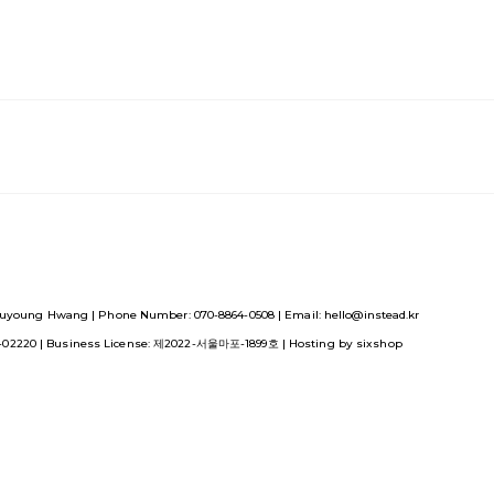
uyoung Hwang | Phone Number: 070-8864-0508 | Email: hello@instead.kr
1-02220
| Business License:
제2022-서울마포-1899호
| Hosting by sixshop