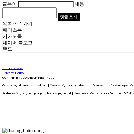
글쓴이
내용
댓글 쓰기
목록으로 가기
페이스북
카카오톡
네이버 블로그
밴드
Terms of Use
Privacy Policy
Confirm Entrepreneur Information
Company Name: Instead Inc. | Owner: Kyuyoung Hwang | Personal Info Manager: Ky
Address: 2F, 121, Seogang-ro, Mapo-gu, Seoul | Business Registration Number:
721-8