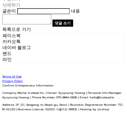
삭제하기
글쓴이
내용
댓글 쓰기
목록으로 가기
페이스북
카카오톡
네이버 블로그
밴드
라인
Terms of Use
Privacy Policy
Confirm Entrepreneur Information
Company Name: Instead Inc. | Owner: Kyuyoung Hwang | Personal Info Manager:
Kyuyoung Hwang | Phone Number: 070-8864-0508 | Email: hello@instead.kr
Address: 2F, 121, Seogang-ro, Mapo-gu, Seoul | Business Registration Number:
721-
81-02220
| Business License:
제2022-서울마포-1899호
| Hosting by sixshop