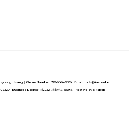
uyoung Hwang | Phone Number: 070-8864-0508 | Email: hello@instead.kr
1-02220
| Business License:
제2022-서울마포-1899호
| Hosting by sixshop