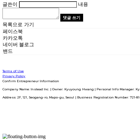
글쓴이
내용
댓글 쓰기
목록으로 가기
페이스북
카카오톡
네이버 블로그
밴드
Terms of Use
Privacy Policy
Confirm Entrepreneur Information
Company Name: Instead Inc. | Owner: Kyuyoung Hwang | Personal Info Manager: Ky
Address: 2F, 121, Seogang-ro, Mapo-gu, Seoul | Business Registration Number:
721-8