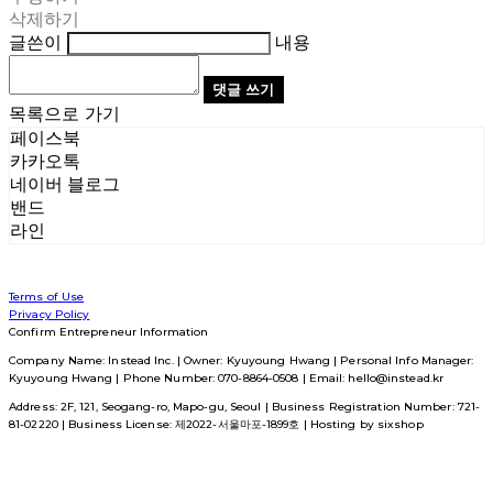
삭제하기
글쓴이
내용
댓글 쓰기
목록으로 가기
페이스북
카카오톡
네이버 블로그
밴드
라인
Terms of Use
Privacy Policy
Confirm Entrepreneur Information
Company Name: Instead Inc. | Owner: Kyuyoung Hwang | Personal Info Manager:
Kyuyoung Hwang | Phone Number: 070-8864-0508 | Email: hello@instead.kr
Address: 2F, 121, Seogang-ro, Mapo-gu, Seoul | Business Registration Number:
721-
81-02220
| Business License:
제2022-서울마포-1899호
| Hosting by sixshop