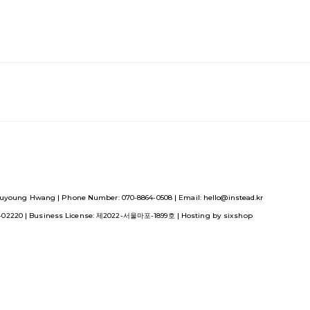
uyoung Hwang | Phone Number: 070-8864-0508 | Email: hello@instead.kr
1-02220
| Business License:
제2022-서울마포-1899호
| Hosting by sixshop