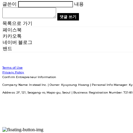
글쓴이
내용
댓글 쓰기
목록으로 가기
페이스북
카카오톡
네이버 블로그
밴드
Terms of Use
Privacy Policy
Confirm Entrepreneur Information
Company Name: Instead Inc. | Owner: Kyuyoung Hwang | Personal Info Manager: Ky
Address: 2F, 121, Seogang-ro, Mapo-gu, Seoul | Business Registration Number:
721-8