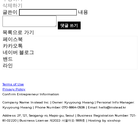
삭제하기
글쓴이
내용
댓글 쓰기
목록으로 가기
페이스북
카카오톡
네이버 블로그
밴드
라인
Terms of Use
Privacy Policy
Confirm Entrepreneur Information
Company Name: Instead Inc. | Owner: Kyuyoung Hwang | Personal Info Manager:
Kyuyoung Hwang | Phone Number: 070-8864-0508 | Email: hello@instead.kr
Address: 2F, 121, Seogang-ro, Mapo-gu, Seoul | Business Registration Number:
721-
81-02220
| Business License:
제2022-서울마포-1899호
| Hosting by sixshop