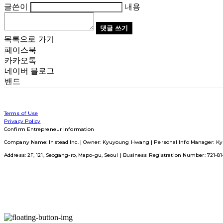
글쓴이
내용
댓글 쓰기
목록으로 가기
페이스북
카카오톡
네이버 블로그
밴드
Terms of Use
Privacy Policy
Confirm Entrepreneur Information
Company Name: Instead Inc. | Owner: Kyuyoung Hwang | Personal Info Manager: Ky
Address: 2F, 121, Seogang-ro, Mapo-gu, Seoul | Business Registration Number:
721-8