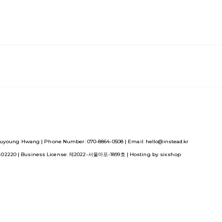
uyoung Hwang | Phone Number: 070-8864-0508 | Email: hello@instead.kr
1-02220
| Business License:
제2022-서울마포-1899호
| Hosting by sixshop