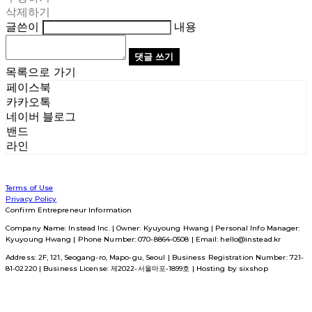
삭제하기
글쓴이
내용
댓글 쓰기
목록으로 가기
페이스북
카카오톡
네이버 블로그
밴드
라인
Terms of Use
Privacy Policy
Confirm Entrepreneur Information
Company Name: Instead Inc. | Owner: Kyuyoung Hwang | Personal Info Manager:
Kyuyoung Hwang | Phone Number: 070-8864-0508 | Email: hello@instead.kr
Address: 2F, 121, Seogang-ro, Mapo-gu, Seoul | Business Registration Number:
721-
81-02220
| Business License:
제2022-서울마포-1899호
| Hosting by sixshop