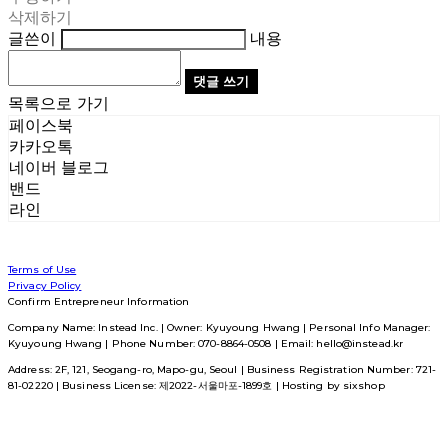
삭제하기
글쓴이
내용
댓글 쓰기
목록으로 가기
페이스북
카카오톡
네이버 블로그
밴드
라인
Terms of Use
Privacy Policy
Confirm Entrepreneur Information
Company Name: Instead Inc. | Owner: Kyuyoung Hwang | Personal Info Manager:
Kyuyoung Hwang | Phone Number: 070-8864-0508 | Email: hello@instead.kr
Address: 2F, 121, Seogang-ro, Mapo-gu, Seoul | Business Registration Number:
721-
81-02220
| Business License:
제2022-서울마포-1899호
| Hosting by sixshop