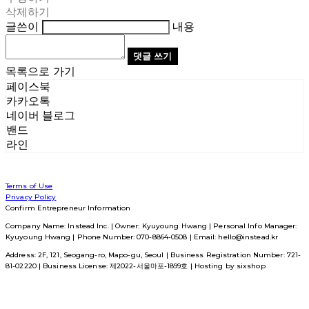
삭제하기
글쓴이
내용
댓글 쓰기
목록으로 가기
페이스북
카카오톡
네이버 블로그
밴드
라인
Terms of Use
Privacy Policy
Confirm Entrepreneur Information
Company Name: Instead Inc. | Owner: Kyuyoung Hwang | Personal Info Manager:
Kyuyoung Hwang | Phone Number: 070-8864-0508 | Email: hello@instead.kr
Address: 2F, 121, Seogang-ro, Mapo-gu, Seoul | Business Registration Number:
721-
81-02220
| Business License:
제2022-서울마포-1899호
| Hosting by sixshop