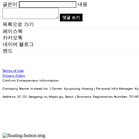
글쓴이
내용
댓글 쓰기
목록으로 가기
페이스북
카카오톡
네이버 블로그
밴드
Terms of Use
Privacy Policy
Confirm Entrepreneur Information
Company Name: Instead Inc. | Owner: Kyuyoung Hwang | Personal Info Manager: Ky
Address: 2F, 121, Seogang-ro, Mapo-gu, Seoul | Business Registration Number:
721-8