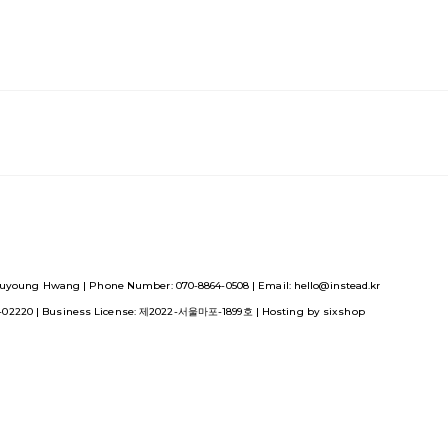
uyoung Hwang | Phone Number: 070-8864-0508 | Email: hello@instead.kr
1-02220
| Business License:
제2022-서울마포-1899호
| Hosting by sixshop