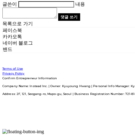
글쓴이
내용
댓글 쓰기
목록으로 가기
페이스북
카카오톡
네이버 블로그
밴드
Terms of Use
Privacy Policy
Confirm Entrepreneur Information
Company Name: Instead Inc. | Owner: Kyuyoung Hwang | Personal Info Manager: Ky
Address: 2F, 121, Seogang-ro, Mapo-gu, Seoul | Business Registration Number:
721-8