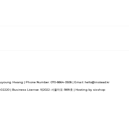
uyoung Hwang | Phone Number: 070-8864-0508 | Email: hello@instead.kr
1-02220
| Business License:
제2022-서울마포-1899호
| Hosting by sixshop