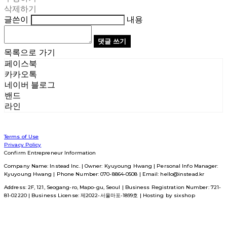
삭제하기
글쓴이
내용
댓글 쓰기
목록으로 가기
페이스북
카카오톡
네이버 블로그
밴드
라인
Terms of Use
Privacy Policy
Confirm Entrepreneur Information
Company Name: Instead Inc. | Owner: Kyuyoung Hwang | Personal Info Manager:
Kyuyoung Hwang | Phone Number: 070-8864-0508 | Email: hello@instead.kr
Address: 2F, 121, Seogang-ro, Mapo-gu, Seoul | Business Registration Number:
721-
81-02220
| Business License:
제2022-서울마포-1899호
| Hosting by sixshop