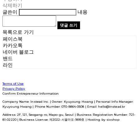
삭제하기
글쓴이
내용
댓글 쓰기
목록으로 가기
페이스북
카카오톡
네이버 블로그
밴드
라인
Terms of Use
Privacy Policy
Confirm Entrepreneur Information
Company Name: Instead Inc. | Owner: Kyuyoung Hwang | Personal Info Manager:
Kyuyoung Hwang | Phone Number: 070-8864-0508 | Email: hello@instead.kr
Address: 2F, 121, Seogang-ro, Mapo-gu, Seoul | Business Registration Number:
721-
81-02220
| Business License:
제2022-서울마포-1899호
| Hosting by sixshop