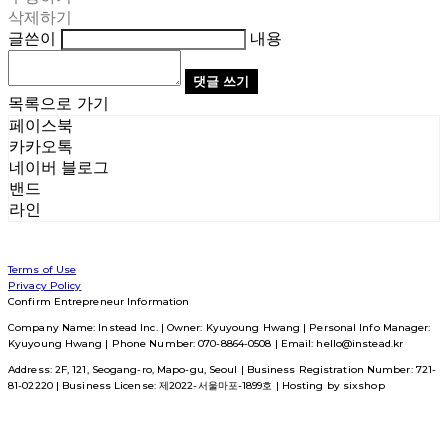
삭제하기
글쓴이
내용
댓글 쓰기
목록으로 가기
페이스북
카카오톡
네이버 블로그
밴드
라인
Terms of Use
Privacy Policy
Confirm Entrepreneur Information
Company Name: Instead Inc. | Owner: Kyuyoung Hwang | Personal Info Manager:
Kyuyoung Hwang | Phone Number: 070-8864-0508 | Email: hello@instead.kr
Address: 2F, 121, Seogang-ro, Mapo-gu, Seoul | Business Registration Number:
721-
81-02220
| Business License:
제2022-서울마포-1899호
| Hosting by sixshop