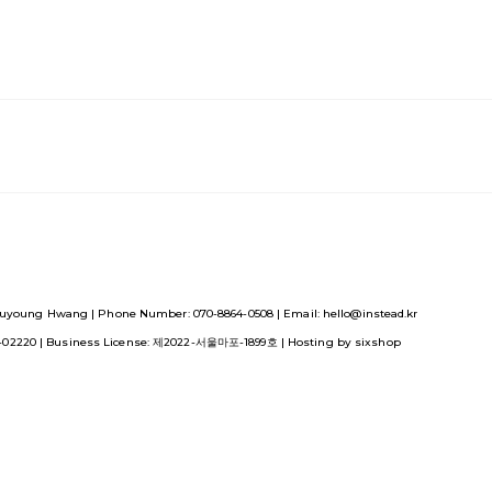
uyoung Hwang | Phone Number: 070-8864-0508 | Email: hello@instead.kr
1-02220
| Business License:
제2022-서울마포-1899호
| Hosting by sixshop