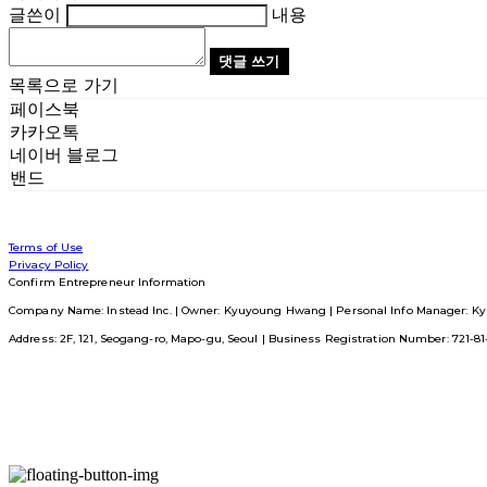
글쓴이
내용
댓글 쓰기
목록으로 가기
페이스북
카카오톡
네이버 블로그
밴드
Terms of Use
Privacy Policy
Confirm Entrepreneur Information
Company Name: Instead Inc. | Owner: Kyuyoung Hwang | Personal Info Manager: Ky
Address: 2F, 121, Seogang-ro, Mapo-gu, Seoul | Business Registration Number:
721-8