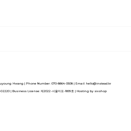
uyoung Hwang | Phone Number: 070-8864-0508 | Email: hello@instead.kr
1-02220
| Business License:
제2022-서울마포-1899호
| Hosting by sixshop