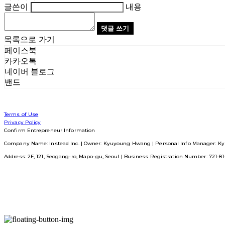
글쓴이
내용
댓글 쓰기
목록으로 가기
페이스북
카카오톡
네이버 블로그
밴드
Terms of Use
Privacy Policy
Confirm Entrepreneur Information
Company Name: Instead Inc. | Owner: Kyuyoung Hwang | Personal Info Manager: Ky
Address: 2F, 121, Seogang-ro, Mapo-gu, Seoul | Business Registration Number:
721-8