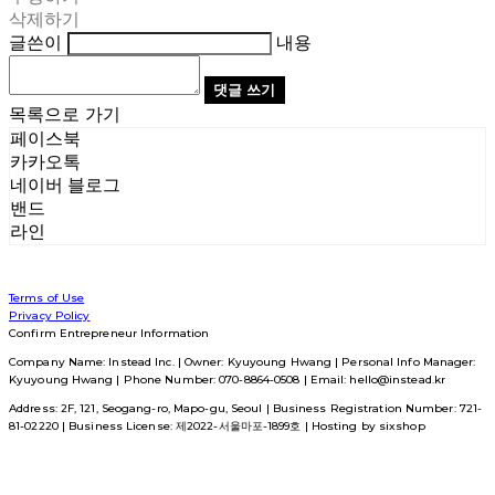
삭제하기
글쓴이
내용
댓글 쓰기
목록으로 가기
페이스북
카카오톡
네이버 블로그
밴드
라인
Terms of Use
Privacy Policy
Confirm Entrepreneur Information
Company Name: Instead Inc. | Owner: Kyuyoung Hwang | Personal Info Manager:
Kyuyoung Hwang | Phone Number: 070-8864-0508 | Email: hello@instead.kr
Address: 2F, 121, Seogang-ro, Mapo-gu, Seoul | Business Registration Number:
721-
81-02220
| Business License:
제2022-서울마포-1899호
| Hosting by sixshop