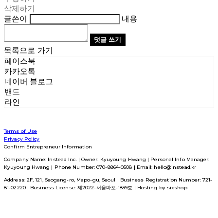
삭제하기
글쓴이
내용
댓글 쓰기
목록으로 가기
페이스북
카카오톡
네이버 블로그
밴드
라인
Terms of Use
Privacy Policy
Confirm Entrepreneur Information
Company Name: Instead Inc. | Owner: Kyuyoung Hwang | Personal Info Manager:
Kyuyoung Hwang | Phone Number: 070-8864-0508 | Email: hello@instead.kr
Address: 2F, 121, Seogang-ro, Mapo-gu, Seoul | Business Registration Number:
721-
81-02220
| Business License:
제2022-서울마포-1899호
| Hosting by sixshop