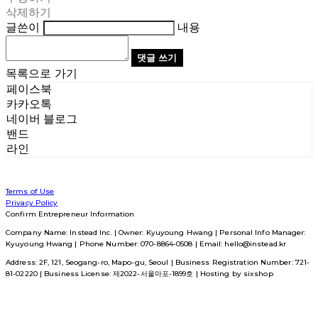
삭제하기
글쓴이
내용
댓글 쓰기
목록으로 가기
페이스북
카카오톡
네이버 블로그
밴드
라인
Terms of Use
Privacy Policy
Confirm Entrepreneur Information
Company Name: Instead Inc. | Owner: Kyuyoung Hwang | Personal Info Manager:
Kyuyoung Hwang | Phone Number: 070-8864-0508 | Email: hello@instead.kr
Address: 2F, 121, Seogang-ro, Mapo-gu, Seoul | Business Registration Number:
721-
81-02220
| Business License:
제2022-서울마포-1899호
| Hosting by sixshop